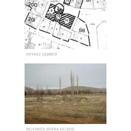
HOYRAZ ÇEŞMESİ
SELEUKEİA SİDERA KİLİSESİ