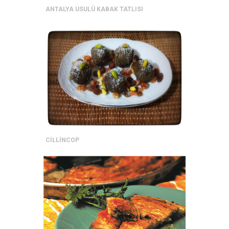
ANTALYA USULÜ KABAK TATLISI
CİLLİNCOP