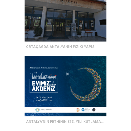
ORTAÇAGDA ANTALYANIN FİZİKİ YAPISI
ANTALYA'NIN FETHİNİN 813. YILI KUTLAMALARI