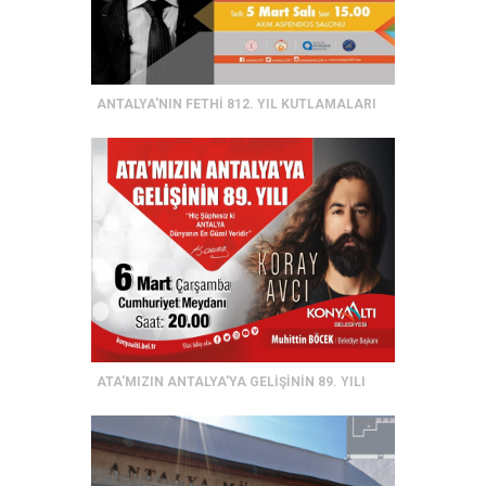
ANTALYA'NIN FETHİ 812. YIL KUTLAMALARI
ATA'MIZIN ANTALYA'YA GELİŞİNİN 89. YILI