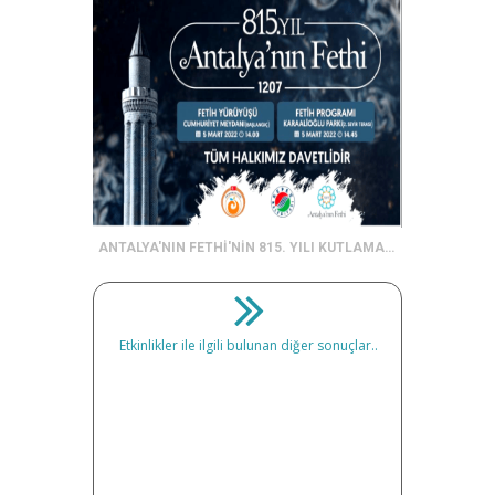
ANTALYA'NIN FETHİ'NİN 815. YILI KUTLAMALARI
Etkinlikler ile ilgili bulunan diğer sonuçlar..