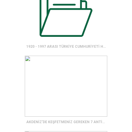
1920 - 1997 ARASI TÜRKİYE CUMHURİYETİ HÜKÜMETLERİ
AKDENİZ'DE KEŞFETMENİZ GEREKEN 7 ANTİK KENT